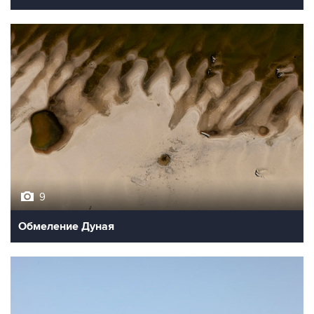
9
Обмеление Дуная