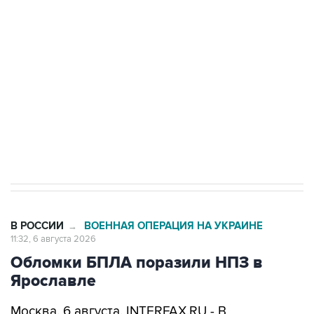
одних руках все службы тыла Минобороны
Как российские медицинские технологии
выходят на мировые рынки
Социальная реклама, АНО «Национальные приоритеты».
ИНН 7725383515 Erid: F7NfYUJCUneVdTRF8PRs
Трамп заявил, что переговоры с Ираном
начнутся в понедельник
В РОССИИ
ВОЕННАЯ ОПЕРАЦИЯ НА УКРАИНЕ
→
11:32, 6 августа 2026
Обломки БПЛА поразили НПЗ в
Ярославле
Москва. 6 августа. INTERFAX.RU - В