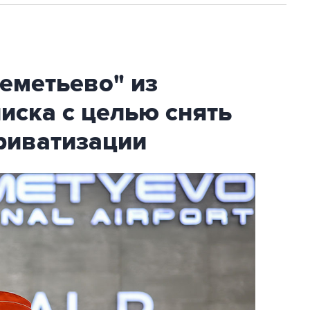
еметьево" из
писка с целью снять
риватизации