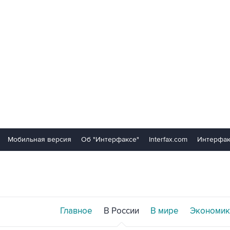
Мобильная версия
Об "Интерфаксе"
Interfax.com
Интерфак
Главное
В России
В мире
Экономик