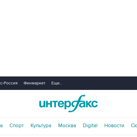
с-Россия
Финмаркет
Еще...
а
Спорт
Культура
Москва
Digital
Новости
С