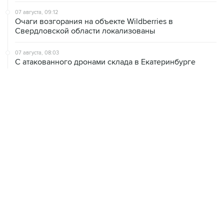
07 августа, 09:12
Очаги возгорания на объекте Wildberries в
Свердловской области локализованы
07 августа, 08:03
С атакованного дронами склада в Екатеринбурге
эвакуировали 800 человек
07 августа, 07:46
В Екатеринбурге тушат пожар на логистическом
объекте Wildberries