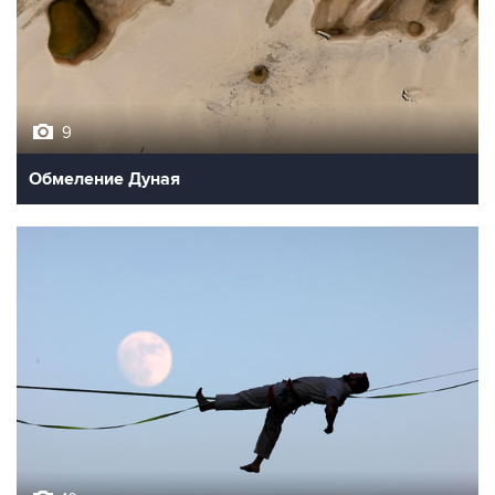
9
Обмеление Дуная