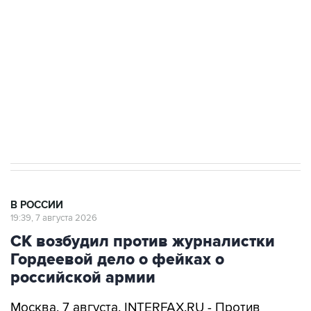
Беспилотные технологии и ИИ на службе у
электросетевых объектов и агрокомплексов
Социальная реклама, АНО «Национальные приоритеты».
ИНН 7725383515 Erid: F7NfYUJCUneVdwcydK6A
Аксенов сообщил о четвертом погибшем в
результате атаки ВСУ на Крым
В РОССИИ
19:39, 7 августа 2026
СК возбудил против журналистки
Гордеевой дело о фейках о
российской армии
Москва. 7 августа. INTERFAX.RU - Против