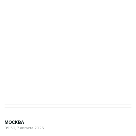
ФСБ сообщила о задержании в Приморье
подростков, готовивших теракт на объекте
Росгвардии
Беспилотные технологии и ИИ на службе у
электросетевых объектов и агрокомплексов
Социальная реклама, АНО «Национальные приоритеты».
ИНН 7725383515 Erid: F7NfYUJCUneVdwcydK6A
Аксенов сообщил о четвертом погибшем в
результате атаки ВСУ на Крым
МОСКВА
09:50, 7 августа 2026