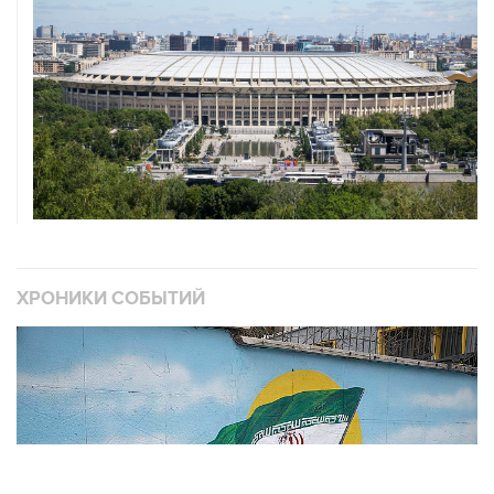
ХРОНИКИ СОБЫТИЙ
❮
❯