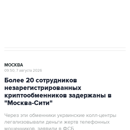
Социальная реклама, АНО «Национальные приоритеты».
ИНН 7725383515 Erid: F7NfYUJCUneVdwcydK6A
Аксенов сообщил о четвертом погибшем в
результате атаки ВСУ на Крым
МОСКВА
09:50, 7 августа 2026
Более 20 сотрудников
незарегистрированных
криптообменников задержаны в
"Москва-Сити"
Через эти обменники украинские колл-центры
легализовывали деньги жертв телефонных
мошенников, заявили в ФСБ