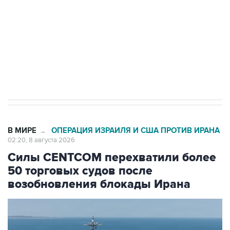
электросетевых объектов и агрокомплексов
Социальная реклама, АНО «Национальные приоритеты».
ИНН 7725383515 Erid: F7NfYUJCUneVdwcydK6A
Кабмин РФ разрешил до 1 июля 2027 года
импорт, выпуск и обращение бензина Евро 2,
Евро 3, Евро 4
В МИРЕ
ОПЕРАЦИЯ ИЗРАИЛЯ И США ПРОТИВ ИРАНА
→
02:20, 8 августа 2026
Силы CENTCOM перехватили более
50 торговых судов после
возобновления блокады Ирана