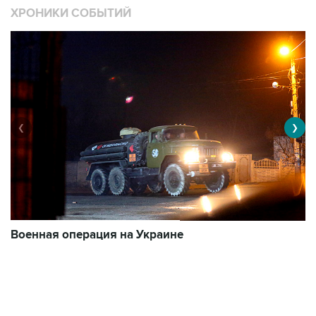
ХРОНИКИ СОБЫТИЙ
❮
❯
Военная операция на Украине
О
11030 материалов
3