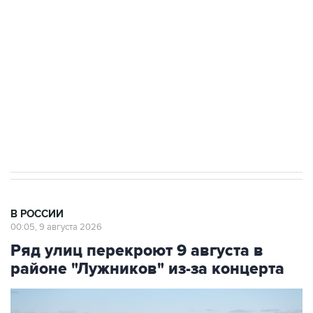
Беспилотные технологии и ИИ на службе у
электросетевых объектов и агрокомплексов
Социальная реклама, АНО «Национальные приоритеты».
ИНН 7725383515 Erid: F7NfYUJCUneVdwcydK6A
Кабмин РФ разрешил до 1 июля 2027 года
импорт, выпуск и обращение бензина Евро 2,
Евро 3, Евро 4
В РОССИИ
00:05, 9 августа 2026
Ряд улиц перекроют 9 августа в
районе "Лужников" из-за концерта