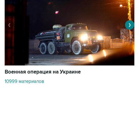
❮
❯
Военная операция на Украине
О
10999 материалов
3
Контакты
Об "Интерфаксе"
Пресс-центр
Вакансии
Реклама на сайте
Мероприятия