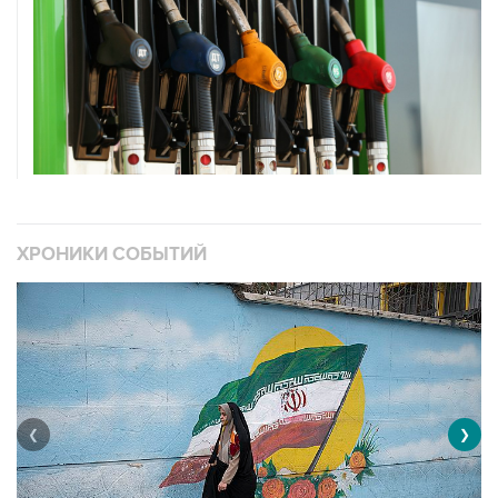
ХРОНИКИ СОБЫТИЙ
❮
❯