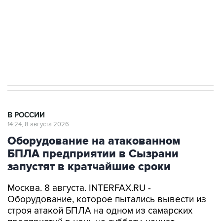
Кабмин РФ разрешил до 1 июля 2027 года
импорт, выпуск и обращение бензина Евро 2,
Евро 3, Евро 4
В РОССИИ
14:24, 8 августа 2026
Оборудование на атакованном
БПЛА предприятии в Сызрани
запустят в кратчайшие сроки
Москва. 8 августа. INTERFAX.RU -
Оборудование, которое пытались вывести из
строя атакой БПЛА на одном из самарских
предприятий в ночь на субботу, начнет
работать в кратчайшие сроки, сообщает пресс-