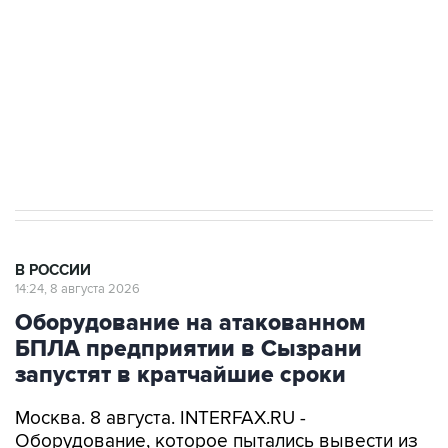
электросетевых объектов и агрокомплексов
Социальная реклама, АНО «Национальные приоритеты».
ИНН 7725383515 Erid: F7NfYUJCUneVdwcydK6A
Кабмин РФ разрешил до 1 июля 2027 года
импорт, выпуск и обращение бензина Евро 2,
Евро 3, Евро 4
В РОССИИ
14:24, 8 августа 2026
Оборудование на атакованном
БПЛА предприятии в Сызрани
запустят в кратчайшие сроки
Москва. 8 августа. INTERFAX.RU -
Оборудование, которое пытались вывести из