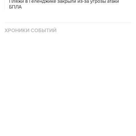
Пляжи в Геленджике закрыли из-за угрозы атаки
БПЛА
ХРОНИКИ СОБЫТИЙ
❮
❯
В
Операция Израиля и США против Ирана
11