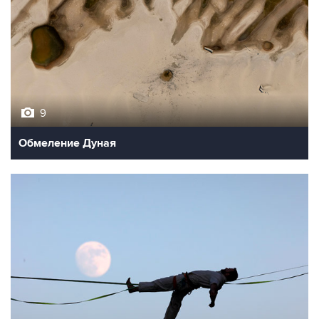
9
Обмеление Дуная