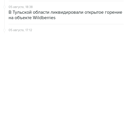
05 августа, 18:38
В Тульской области ликвидировали открытое горение
на объекте Wildberries
05 августа, 17:12
Пожар в ЦНИИмаш локализован, управление полетом
МКС находится под контролем
05 августа, 16:29
Пожар возник на территории ЦНИИмаш в
подмосковном Королеве
ХРОНИКИ СОБЫТИЙ