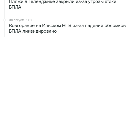
Пляжи в Геленджике закрыли из-за угрозы атаки
БПЛА
08 августа, 11:59
Возгорание на Ильском НПЗ из-за падения обломков
БПЛА ликвидировано
08 августа, 10:07
В Красноярском крае во время сплава по реке
пропала семья
08 августа, 09:22
Топливо в Севастополе в субботу поступит в продажу
на 13 АЗС сети "Атан"