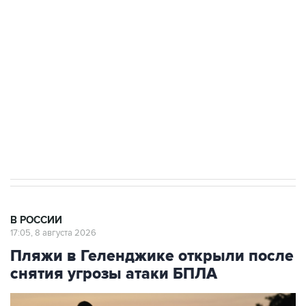
Беспилотные технологии и ИИ на службе у
электросетевых объектов и агрокомплексов
Социальная реклама, АНО «Национальные приоритеты».
ИНН 7725383515 Erid: F7NfYUJCUneVdwcydK6A
Кабмин РФ разрешил до 1 июля 2027 года
импорт, выпуск и обращение бензина Евро 2,
Евро 3, Евро 4
В РОССИИ
17:05, 8 августа 2026
Пляжи в Геленджике открыли после
снятия угрозы атаки БПЛА