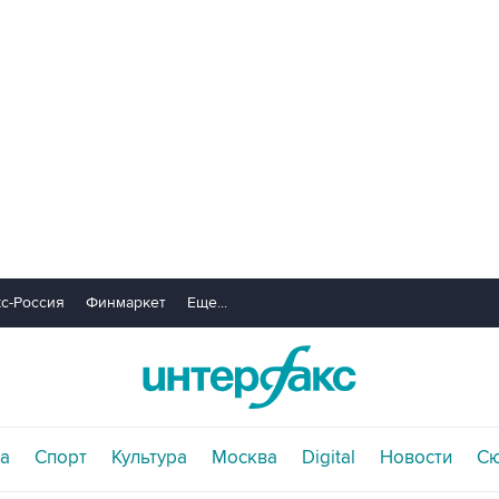
с-Россия
Финмаркет
Еще...
а
Спорт
Культура
Москва
Digital
Новости
С