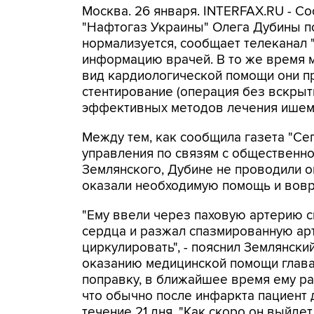
Москва. 26 января. INTERFAX.RU - С
"Нафтогаз Украины" Олега Дубины п
нормализуется, сообщает телеканал "
информацию врачей. В то же время 
вид кардиологической помощи они п
стентирование (операция без вскрыт
эффективных методов лечения ишеми
Между тем, как сообщила газета "Се
управления по связям с общественн
Землянского, Дубине не проводили о
оказали необходимую помощь и вовр
"Ему ввели через паховую артерию 
сердца и разжал спазмированную ар
циркулировать", - пояснил Землянски
оказанию медицинской помощи глава 
поправку, в ближайшее время ему ра
что обычно после инфаркта пациент
течение 21 дня. "Как скоро он выйдет 