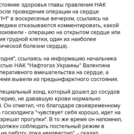
остояние здоровья главы правления НАК
осле проведения операции на сердце
1+1" в воскресенье вечером, ссылаясь на
медики отказываются комментировать, какой
роизвели - операцию на открытом сердце или
ия грудной клетки, один из наиболее
ческой болезни сердца).
годня", ссылаясь на информацию начальника
остью НАК "Нафтогаз Украины" Валентина
перативного вмешательства на сердце, а
емя вывели из предынфарктного состояния.
специальный зонд, который дошел до сосудов
терию, не дававшую крови нормально
й. Он отметил, что благодаря своевременному
госхолдинга "чувствует себя хорошо, идет на
зрешат прогулки". В то же время он напомнил,
 должен соблюдать постельный режим в
на работу, пока неизвестно", - сказал