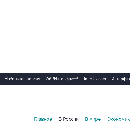
Мобильная версия
Об "Интерфаксе"
Interfax.com
Интерфак
Главное
В России
В мире
Экономик