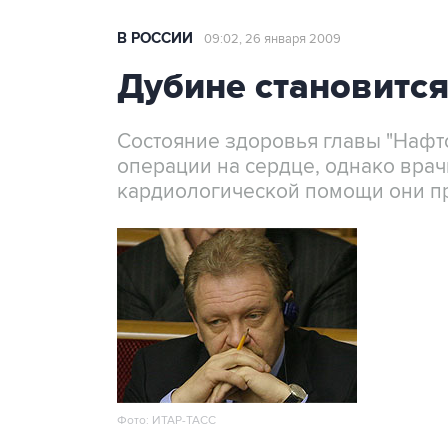
В РОССИИ
09:02, 26 января 2009
Дубине становитс
Состояние здоровья главы "Нафт
операции на сердце, однако врач
кардиологической помощи они п
Фото: ИТАР-ТАСС