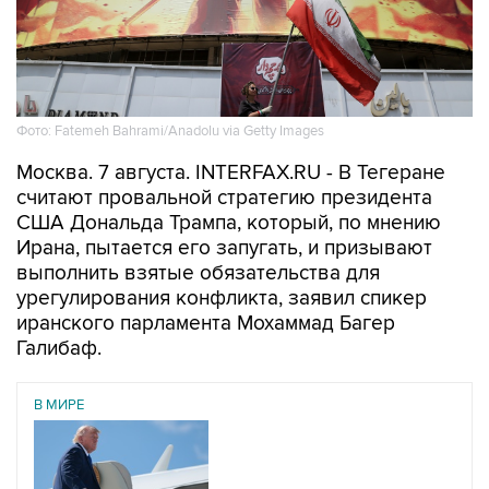
Фото: Fatemeh Bahrami/Anadolu via Getty Images
Москва. 7 августа. INTERFAX.RU - В Тегеране
считают провальной стратегию президента
США Дональда Трампа, который, по мнению
Ирана, пытается его запугать, и призывают
выполнить взятые обязательства для
урегулирования конфликта, заявил спикер
иранского парламента Мохаммад Багер
Галибаф.
В МИРЕ