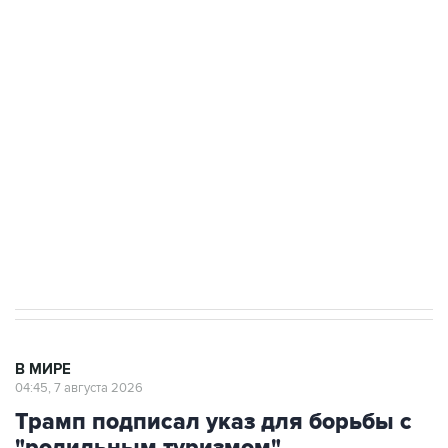
ФСБ сообщила о задержании в Приморье
подростков, готовивших теракт на объекте
Росгвардии
Как российские медицинские технологии
выходят на мировые рынки
Социальная реклама, АНО «Национальные приоритеты».
ИНН 7725383515 Erid: F7NfYUJCUneVdTRF8PRs
Аксенов сообщил о четвертом погибшем в
результате атаки ВСУ на Крым
В МИРЕ
04:45, 7 августа 2026
Трамп подписал указ для борьбы с
"родильным туризмом"