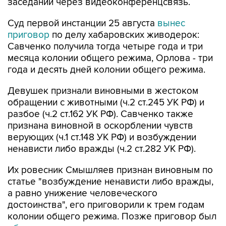
заседании через видеоконференцсвязь.
Суд первой инстанции 25 августа
вынес
приговор
по делу хабаровских живодерок:
Савченко получила тогда четыре года и три
месяца колонии общего режима, Орлова - три
года и десять дней колонии общего режима.
Девушек признали виновными в жестоком
обращении с животными (ч.2 ст.245 УК РФ) и
разбое (ч.2 ст.162 УК РФ). Савченко также
признана виновной в оскорблении чувств
верующих (ч.1 ст.148 УК РФ) и возбуждении
ненависти либо вражды (ч.2 ст.282 УК РФ).
Их ровесник Смышляев признан виновным по
статье "возбуждение ненависти либо вражды,
а равно унижение человеческого
достоинства", его приговорили к трем годам
колонии общего режима. Позже приговор был