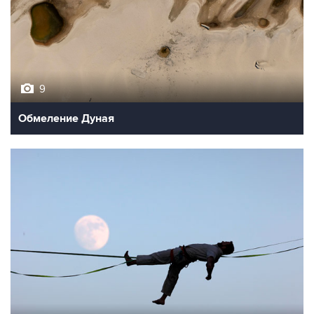
9
Обмеление Дуная