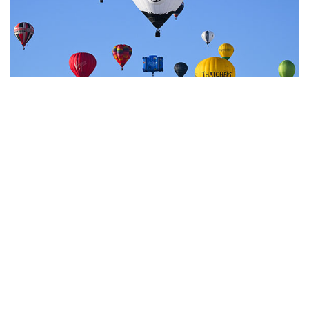
7
Фестиваль воздухоплавания в Бристоле
НОВОСТИ
07 августа, 20:32
Что произошло за день: пятница, 7 августа
07 августа, 17:30