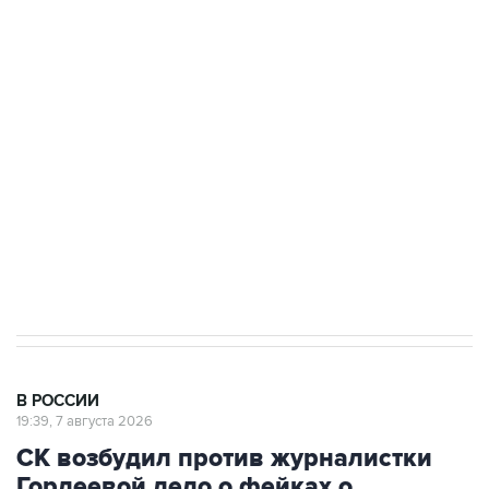
ФСБ сообщила о задержании в Приморье
подростков, готовивших теракт на объекте
Росгвардии
Беспилотные технологии и ИИ на службе у
электросетевых объектов и агрокомплексов
Социальная реклама, АНО «Национальные приоритеты».
ИНН 7725383515 Erid: F7NfYUJCUneVdwcydK6A
Аксенов сообщил о четвертом погибшем в
результате атаки ВСУ на Крым
В РОССИИ
19:39, 7 августа 2026
СК возбудил против журналистки
Гордеевой дело о фейках о