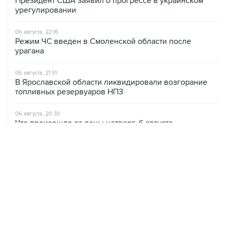
Президент США заявил о прогрессе в украинском
урегулировании
06 августа, 22:16
Режим ЧС введен в Смоленской области после
урагана
06 августа, 21:51
В Ярославской области ликвидировали возгорание
топливных резервуаров НПЗ
06 августа, 20:30
Что произошло за день: четверг, 6 августа
06 августа, 20:28
В ИКИ РАН предложили выделить на Луне район для
падения старых аппаратов и ступеней ракет