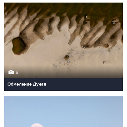
9
Обмеление Дуная