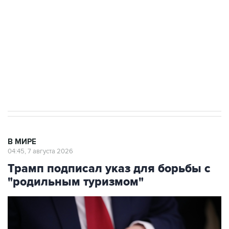
Как российские медицинские технологии
выходят на мировые рынки
Социальная реклама, АНО «Национальные приоритеты».
ИНН 7725383515 Erid: F7NfYUJCUneVdTRF8PRs
Аксенов сообщил о четвертом погибшем в
результате атаки ВСУ на Крым
В МИРЕ
04:45, 7 августа 2026
Трамп подписал указ для борьбы с
"родильным туризмом"