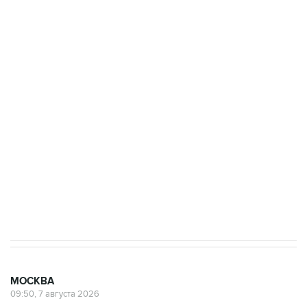
ФСБ сообщила о задержании в Приморье
подростков, готовивших теракт на объекте
Росгвардии
Беспилотные технологии и ИИ на службе у
электросетевых объектов и агрокомплексов
Социальная реклама, АНО «Национальные приоритеты».
ИНН 7725383515 Erid: F7NfYUJCUneVdwcydK6A
Аксенов сообщил о четвертом погибшем в
результате атаки ВСУ на Крым
МОСКВА
09:50, 7 августа 2026