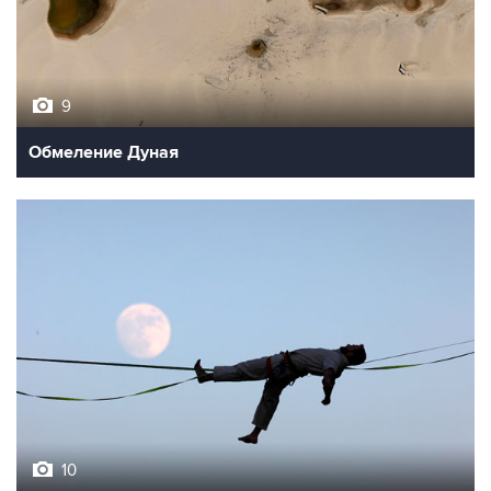
9
Обмеление Дуная
10