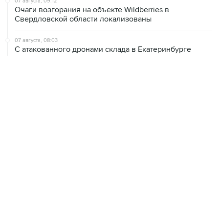
07 августа, 09:12
Очаги возгорания на объекте Wildberries в
Свердловской области локализованы
07 августа, 08:03
С атакованного дронами склада в Екатеринбурге
эвакуировали 800 человек
07 августа, 07:46
В Екатеринбурге тушат пожар на логистическом
объекте Wildberries