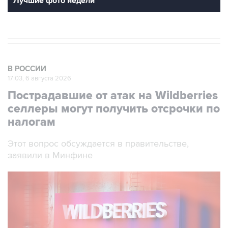
Лучшие фото недели
В РОССИИ
17:03, 6 августа 2026
Пострадавшие от атак на Wildberries
селлеры могут получить отсрочки по
налогам
Этот вопрос обсуждается в правительстве,
заявили в Минфине