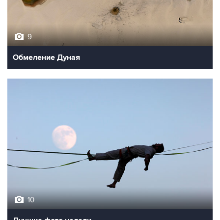
9
Обмеление Дуная
10