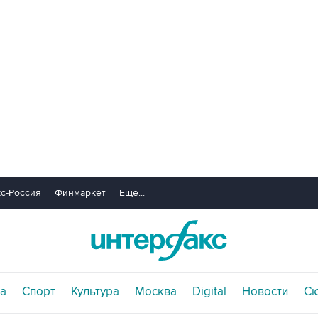
с-Россия
Финмаркет
Еще...
а
Спорт
Культура
Москва
Digital
Новости
С