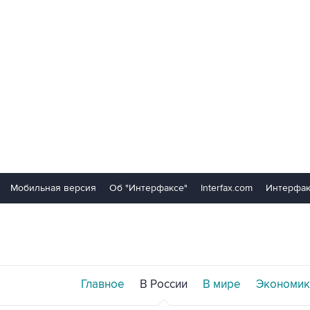
Мобильная версия
Об "Интерфаксе"
Interfax.com
Интерфак
Главное
В России
В мире
Экономик