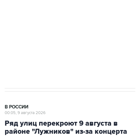
Беспилотные технологии и ИИ на службе у
электросетевых объектов и агрокомплексов
Социальная реклама, АНО «Национальные приоритеты».
ИНН 7725383515 Erid: F7NfYUJCUneVdwcydK6A
Кабмин РФ разрешил до 1 июля 2027 года
импорт, выпуск и обращение бензина Евро 2,
Евро 3, Евро 4
В РОССИИ
00:05, 9 августа 2026
Ряд улиц перекроют 9 августа в
районе "Лужников" из-за концерта