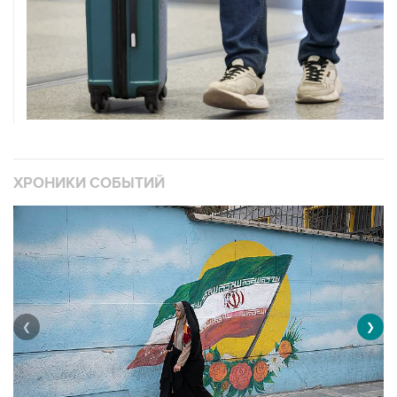
ХРОНИКИ СОБЫТИЙ
❮
❯