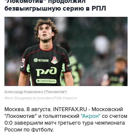
"Локомотив" продолжил
безвыигрышную серию в РПЛ
Александр Коваленко ("Локомотив")
Фото: Владимир Астапкович/РИА Новости
Москва. 8 августа. INTERFAX.RU - Московский
"Локомотив" и тольяттинский
"Акрон"
со счетом
0:0 завершили матч третьего тура чемпионата
России по футболу.