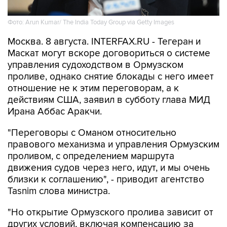
Фото: Arun Kumar/ The India Today Group via Getty Images
Москва. 8 августа. INTERFAX.RU - Тегеран и
Маскат могут вскоре договориться о системе
управления судоходством в Ормузском
проливе, однако снятие блокады с него имеет
отношение не к этим переговорам, а к
действиям США, заявил в субботу глава МИД
Ирана Аббас Аракчи.
"Переговоры с Оманом относительно
правового механизма и управления Ормузским
проливом, с определением маршрута
движения судов через него, идут, и мы очень
близки к соглашению", - приводит агентство
Tasnim слова министра.
"Но открытие Ормузского пролива зависит от
других условий, включая компенсацию за