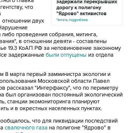
тного главка
задержали перекрывших
ентству, что
дорогу к полигону
б
"Ядрово" активистов
 отношении двух
Читать подробнее
"Нарушение
 либо проведения собрания, митинга,
вания", в отношении девяти - составлены
ье 19.3 КоАП РФ за неповиновение законному
 Все задержанные
были отпущены
из отдела
м 8 марта первый замминистра экологии и
опользования Московской области Павел
ов рассказал "Интерфаксу", что по периметру
на был организован постоянный экологический
ль, станции экомониторинга планируют
ить и в окрестных населенных пунктах.
сообщалось, что для ликвидации последствий
са
свалочного газа
на полигоне "Ядрово" в