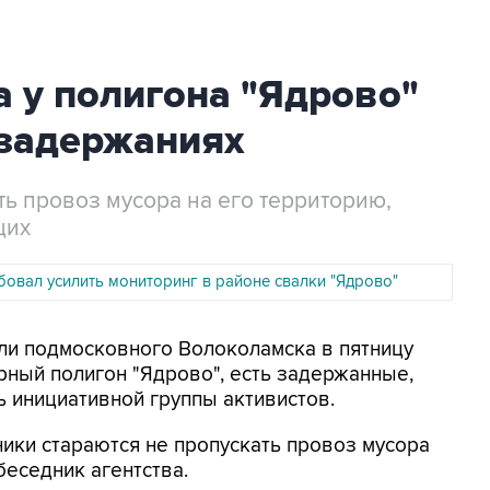
а у полигона "Ядрово"
 задержаниях
ть провоз мусора на его территорию,
щих
бовал усилить мониторинг в районе свалки "Ядрово"
ели подмосковного Волоколамска в пятницу
ный полигон "Ядрово", есть задержанные,
 инициативной группы активистов.
ники стараются не пропускать провоз мусора
беседник агентства.