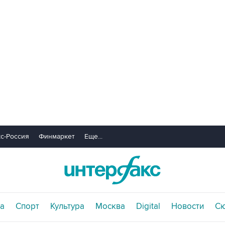
с-Россия
Финмаркет
Еще...
а
Спорт
Культура
Москва
Digital
Новости
С