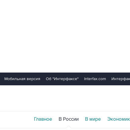
Мобильная версия
Об "Интерфаксе"
Interfax.com
Интерфак
Главное
В России
В мире
Экономик