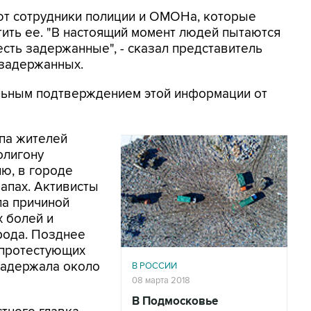
уют сотрудники полиции и ОМОНа, которые
ить ее. "В настоящий момент людей пытаются
 есть задержанные", - сказал представитель
 задержанных.
льным подтверждением этой информации от
ппа жителей
олигону
ию, в городе
запах. Активисты
ла причиной
 болей и
рода. Позднее
 протестующих
задержала около
В РОССИИ
08 марта 2018
В Подмосковье