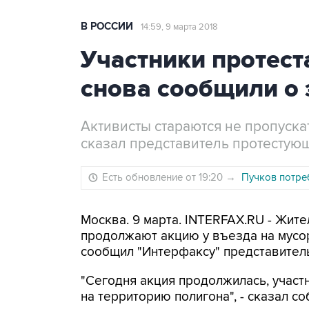
В РОССИИ
14:59, 9 марта 2018
Участники протест
снова сообщили о
Активисты стараются не пропуска
сказал представитель протестую
Есть обновление от 19:20
→
Пучков потре
Москва. 9 марта. INTERFAX.RU - Жит
продолжают акцию у въезда на мусор
сообщил "Интерфаксу" представитель
"Сегодня акция продолжилась, участ
на территорию полигона", - сказал со