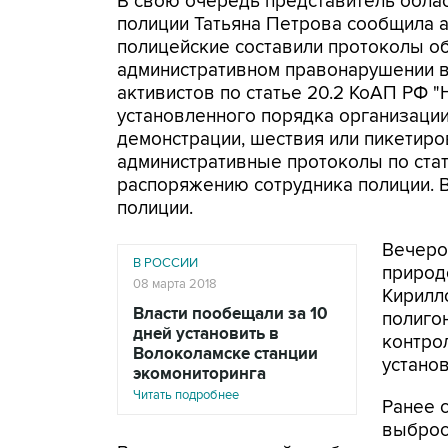
В свою очередь представитель облас
полиции Татьяна Петрова сообщила аг
полицейские составили протоколы о
административном правонарушении в
активистов по статье 20.2 КоАП РФ 
установленного порядка организации
демонстрации, шествия или пикетиро
административные протоколы по стат
распоряжению сотрудника полиции.
полиции.
Вечеро
В РОССИИ
природ
08 марта 2018
Кирилл
Власти пообещали за 10
полиго
дней установить в
контро
Волоколамске станции
установ
экомониторинга
Читать подробнее
Ранее 
выбро