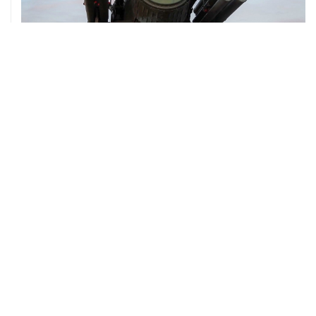
08 августа, 06:42
Промышленное предприятие в Самарской области
подверглось атаке БПЛА
ХРОНИКИ СОБЫТИЙ
❮
❯