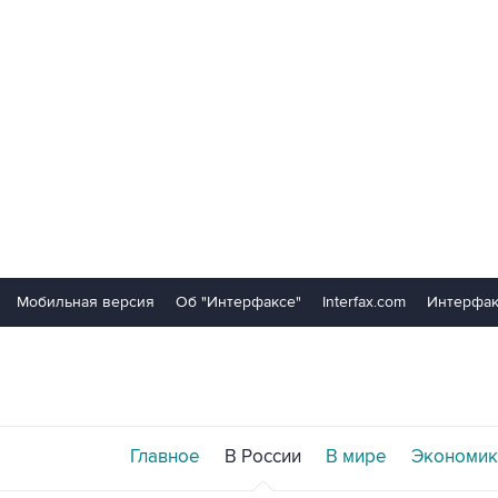
Мобильная версия
Об "Интерфаксе"
Interfax.com
Интерфак
Главное
В России
В мире
Экономик