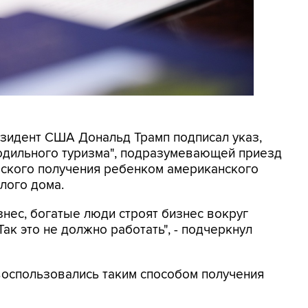
резидент США Дональд Трамп подписал указ,
родильного туризма", подразумевающей приезд
еского получения ребенком американского
лого дома.
знес, богатые люди строят бизнес вокруг
ак это не должно работать", - подчеркнул
 воспользовались таким способом получения