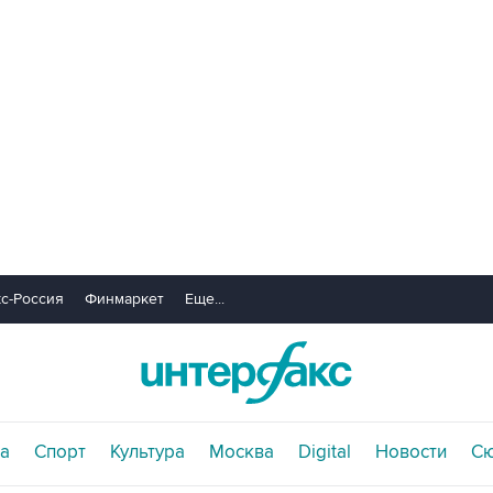
с-Россия
Финмаркет
Еще...
а
Спорт
Культура
Москва
Digital
Новости
С