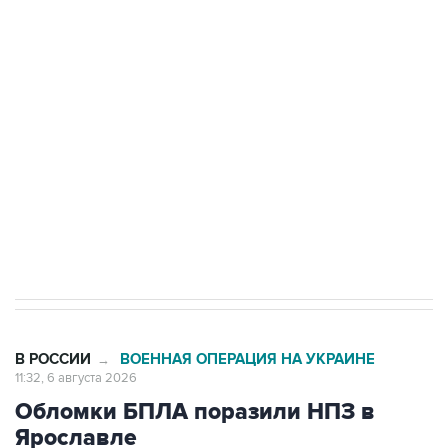
Путин сообщил о решении сосредоточить в
одних руках все службы тыла Минобороны
Как российские медицинские технологии
выходят на мировые рынки
Социальная реклама, АНО «Национальные приоритеты».
ИНН 7725383515 Erid: F7NfYUJCUneVdTRF8PRs
Трамп заявил, что переговоры с Ираном
начнутся в понедельник
В РОССИИ
ВОЕННАЯ ОПЕРАЦИЯ НА УКРАИНЕ
→
11:32, 6 августа 2026
Обломки БПЛА поразили НПЗ в
Ярославле