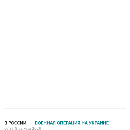
ФСБ сообщила о задержании в Приморье
подростков, готовивших теракт на объекте
Росгвардии
Беспилотные технологии и ИИ на службе у
электросетевых объектов и агрокомплексов
Социальная реклама, АНО «Национальные приоритеты».
ИНН 7725383515 Erid: F7NfYUJCUneVdwcydK6A
Кабмин РФ разрешил до 1 июля 2027 года
импорт, выпуск и обращение бензина Евро 2,
Евро 3, Евро 4
В РОССИИ
ВОЕННАЯ ОПЕРАЦИЯ НА УКРАИНЕ
→
07:37, 8 августа 2026