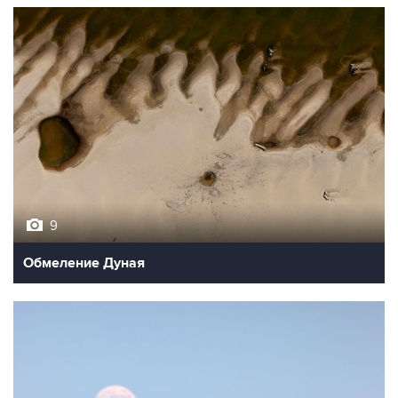
9
Обмеление Дуная