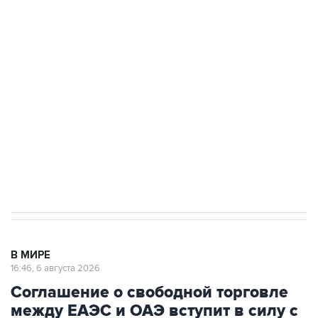
Путин сообщил о решении сосредоточить в
одних руках все службы тыла Минобороны
Как российские медицинские технологии
выходят на мировые рынки
Социальная реклама, АНО «Национальные приоритеты».
ИНН 7725383515 Erid: F7NfYUJCUneVdTRF8PRs
Трамп заявил, что переговоры с Ираном
начнутся в понедельник
В МИРЕ
16:46, 6 августа 2026
Соглашение о свободной торговле
между ЕАЭС и ОАЭ вступит в силу с