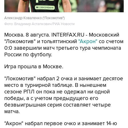
Александр Коваленко ("Локомотив")
Фото: Владимир Астапкович/РИА Новости
Москва. 8 августа. INTERFAX.RU - Московский
"Локомотив" и тольяттинский
"Акрон"
со счетом
0:0 завершили матч третьего тура чемпионата
России по футболу.
Игра прошла в Москве.
"Локомотив" набрал 2 очка и занимает десятое
место в турнирной таблице. В нынешнем
сезоне РПЛ он пока не одержал ни одной
победы, а с учетом предыдущего его
безвыигрышная серия составляет четыре
матча.
"Акрон" набрал первое очко и занимает 14-ю
строчку.