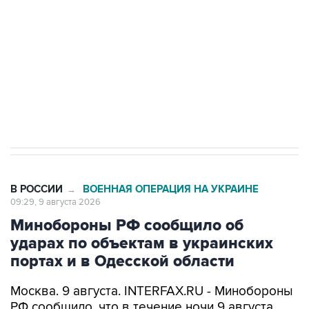
Социальная реклама, АНО «Национальные приоритеты».
ИНН 7725383515 Erid: F7NfYUJCUneVdwcydK6A
Кабмин РФ разрешил до 1 июля 2027 года
импорт, выпуск и обращение бензина Евро 2,
Евро 3, Евро 4
В РОССИИ
ВОЕННАЯ ОПЕРАЦИЯ НА УКРАИНЕ
→
09:29, 9 августа 2026
Минобороны РФ сообщило об
ударах по объектам в украинских
портах и в Одесской области
Москва. 9 августа. INTERFAX.RU - Минобороны
РФ сообщило, что в течение ночи 9 августа
высокоточным оружием воздушного и