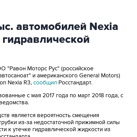
тыс. автомобилей Nexia
с гидравлической
ОО "Равон Моторс Рус" (российское
втосаноат" и американского General Motors)
n Nexia R3,
сообщил
Росстандарт.
ванные с мая 2017 года по март 2018 года, с
ведомства.
дств является вероятность смещения
трубки из-за недостаточной прижимной силы
сти к утечке гидравлической жидкости из
осстандарта.