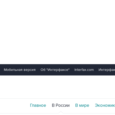
Мобильная версия
Об "Интерфаксе"
Interfax.com
Интерфак
Главное
В России
В мире
Экономик