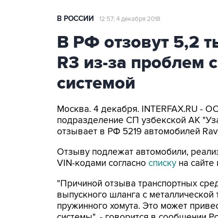
В РОССИИ
12:57, 4 декабря 2018
В РФ отзовут 5,2 
R3 из-за проблем 
системой
Москва. 4 декабря. INTERFAX.RU - О
подразделение СП узбекской АК "Уза
отзывает в РФ 5219 автомобилей Ravo
Отзыву подлежат автомобили, реализо
VIN-кодами согласно
списку
на сайте 
"Причиной отзыва транспортных сре
выпускного шланга с металлической 
пружинного хомута. Это может приве
системы", - говорится в сообщении Р