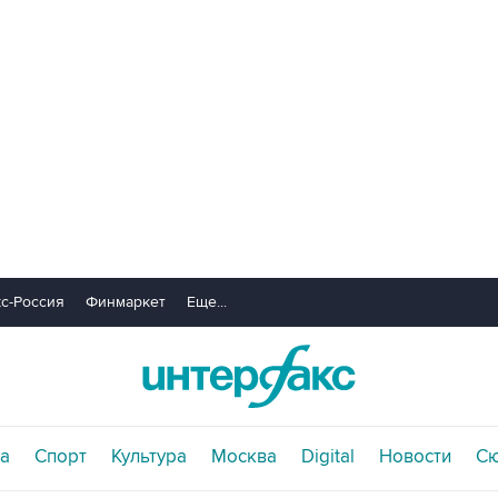
с-Россия
Финмаркет
Еще...
а
Спорт
Культура
Москва
Digital
Новости
С