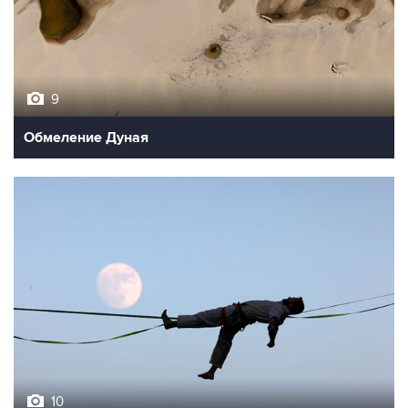
9
Обмеление Дуная
10