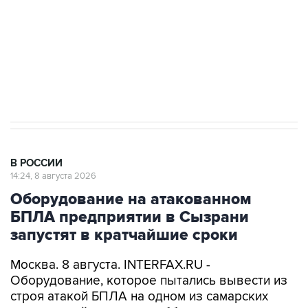
Социальная реклама, АНО «Национальные приоритеты».
ИНН 7725383515 Erid: F7NfYUJCUneVdwcydK6A
Кабмин РФ разрешил до 1 июля 2027 года
импорт, выпуск и обращение бензина Евро 2,
Евро 3, Евро 4
В РОССИИ
14:24, 8 августа 2026
Оборудование на атакованном
БПЛА предприятии в Сызрани
запустят в кратчайшие сроки
Москва. 8 августа. INTERFAX.RU -
Оборудование, которое пытались вывести из
строя атакой БПЛА на одном из самарских