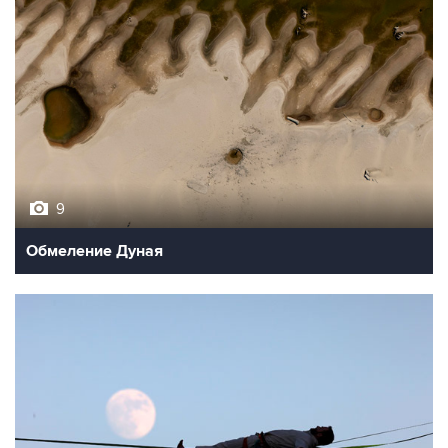
9
Обмеление Дуная