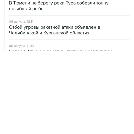
В Тюмени на берегу реки Тура собрали тонну
погибшей рыбы
06 августа, 12:11
Отбой угрозы ракетной атаки объявлен в
Челябинской и Курганской областях
06 августа, 11:33
Более 62 тыс. не занятых квотных мест в вузах
перешли в основной конкурс