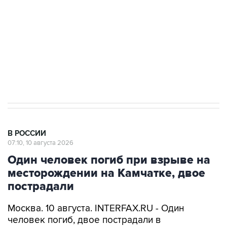
электросетевых объектов и агрокомплексов
Социальная реклама, АНО «Национальные приоритеты».
ИНН 7725383515 Erid: F7NfYUJCUneVdwcydK6A
Путин вывел "Шереметьево" из
стратегического списка с целью снять
препятствие для приватизации
В РОССИИ
07:10, 10 августа 2026
Один человек погиб при взрыве на
месторождении на Камчатке, двое
пострадали
Москва. 10 августа. INTERFAX.RU - Один
человек погиб, двое пострадали в