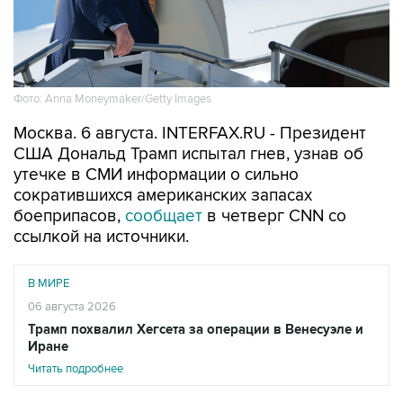
Фото: Anna Moneymaker/Getty Images
Москва. 6 августа. INTERFAX.RU - Президент
США Дональд Трамп испытал гнев, узнав об
утечке в СМИ информации о сильно
сократившихся американских запасах
боеприпасов,
сообщает
в четверг CNN со
ссылкой на источники.
В МИРЕ
06 августа 2026
Трамп похвалил Хегсета за операции в Венесуэле и
Иране
Читать подробнее