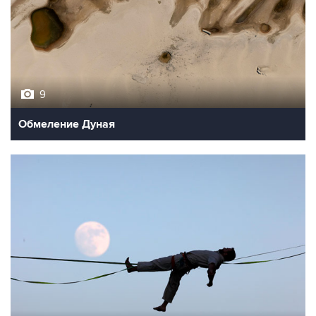
9
Обмеление Дуная