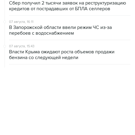
07 августа, 16:11
В Запорожской области ввели режим ЧС из-за
перебоев с водоснабжением
07 августа, 15:43
Власти Крыма ожидают роста объемов продажи
бензина со следующей недели
07 августа, 15:17
ВС рассмотрит 10 августа иск об отмене регистрации
списка кандидатов от "Яблока" на выборы в ГД
07 августа, 14:37
Саудовская Аравия, Турция и Пакистан подписали
оборонное соглашение
07 августа, 14:29
"Яблоку" не удалось оспорить отказ в регистрации на
выборах в парламент Петербурга