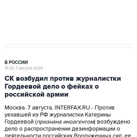
Путин вывел "Шереметьево" из
стратегического списка с целью снять
препятствие для приватизации
В РОССИИ
19:39, 7 августа 2026
СК возбудил против журналистки
Гордеевой дело о фейках о
российской армии
Москва. 7 августа. INTERFAX.RU - Против
уехавшей из РФ журналистки Катерины
Гордеевой (
признана иноагентом
) возбуждено
дело о распространении дезинформации о
деятельности российских Вооруженных сил, ее
планируется объявить в розыск, сообщили в