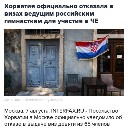
визах ведущим российским
гимнасткам для участия в ЧЕ
Фото: Jay L Clendenin/Getty Images
Москва. 7 августа. INTERFAX.RU - Посольство
Хорватии в Москве официально уведомило об
отказе в выдаче виз девяти из 65 членов
российской делегации по спортивной
гимнастике, которые должны были