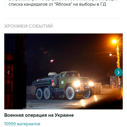
списка кандидатов от "Яблока" на выборы в ГД
ХРОНИКИ СОБЫТИЙ
❮
❯
Военная операция на Украине
О
10999 материалов