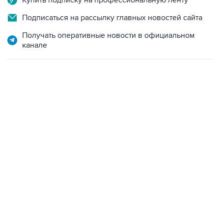
Купить подписку на профессиональную ленту
Подписаться на рассылку главных новостей сайта
Получать оперативные новости в официальном
канале
07:46, 7 августа 2026
В РОССИИ
07 августа 2026
Режим беспилотной опасности объявили в
Свердловской области
Читать подробнее