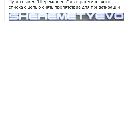
Путин вывел "Шереметьево" из стратегического
списка с целью снять препятствие для приватизации
06 августа, 17:34
Американский фонд Human Rights Foundation признан
нежелательным в РФ
06 августа, 17:16
Москва не получала от Еревана официальных
обращений о прекращении концессии Южно-
Кавказской железной дороги