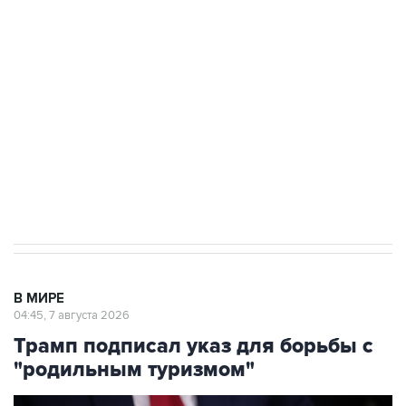
Росгвардии
Как российские медицинские технологии
выходят на мировые рынки
Социальная реклама, АНО «Национальные приоритеты».
ИНН 7725383515 Erid: F7NfYUJCUneVdTRF8PRs
Аксенов сообщил о четвертом погибшем в
результате атаки ВСУ на Крым
В МИРЕ
04:45, 7 августа 2026
Трамп подписал указ для борьбы с
"родильным туризмом"