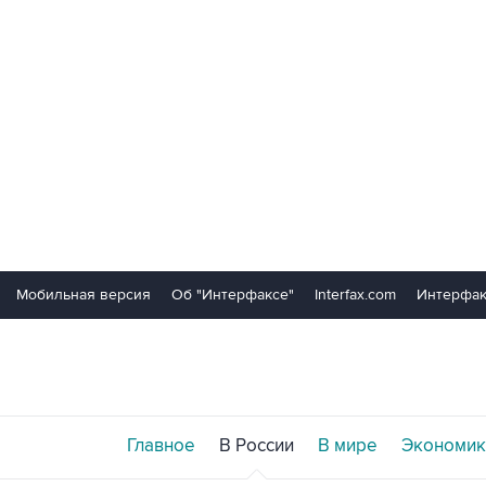
Мобильная версия
Об "Интерфаксе"
Interfax.com
Интерфак
Главное
В России
В мире
Экономик