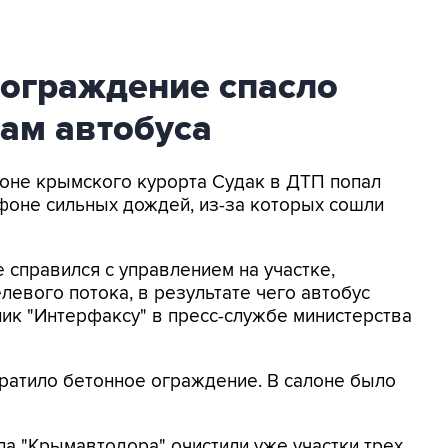
 ограждение спасло
ам автобуса
айоне крымского курорта Судак в ДТП попал
 фоне сильных дождей, из-за которых сошли
е справился с управлением на участке,
левого потока, в результате чего автобус
ник "Интерфаксу" в пресс-службе министерства
ратило бетонное ограждение. В салоне было
а "Крымавтодора" очистили уже участки трех