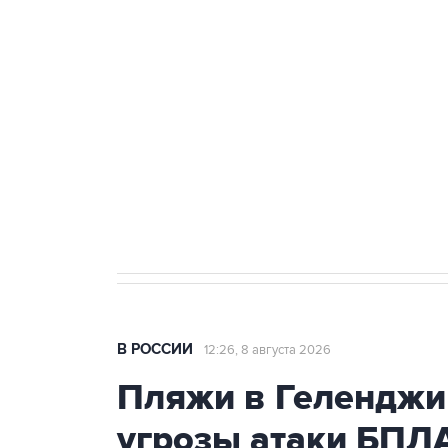
теракт на объекте Росгвардии
Беспилотные технологии и ИИ н
агрокомплексов
Социальная реклама, АНО «Национальные приоритеты».
И
Кабмин РФ разрешил до 1 июля 
бензина Евро 2, Евро 3, Евро 4
В РОССИИ
12:26, 8 августа 2026
Пляжи в Геленджи
угрозы атаки БПЛ