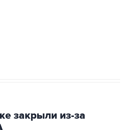
а службе у электросетевых объектов и
НН 7725383515 Erid: F7NfYUJCUneVdwcydK6A
2027 года импорт, выпуск и обращение
ке закрыли из-за
А