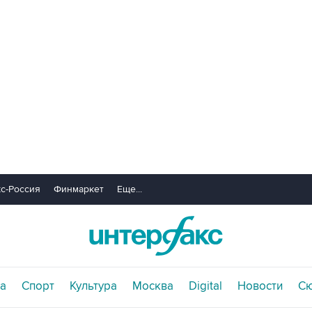
с-Россия
Финмаркет
Еще...
а
Спорт
Культура
Москва
Digital
Новости
С