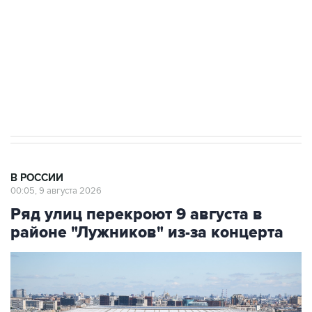
ИНН 7725383515 Erid: F7NfYUJCUneVdwcydK6A
Кабмин РФ разрешил до 1 июля 2027 года
импорт, выпуск и обращение бензина Евро 2,
Евро 3, Евро 4
В РОССИИ
00:05, 9 августа 2026
Ряд улиц перекроют 9 августа в
районе "Лужников" из-за концерта