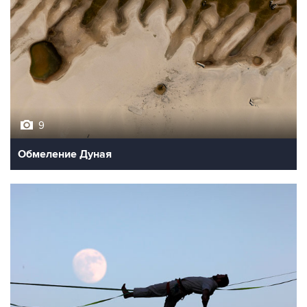
9
Обмеление Дуная