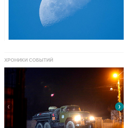
ХРОНИКИ СОБЫТИЙ
❮
❯