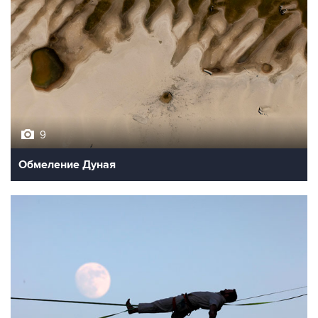
9
Обмеление Дуная