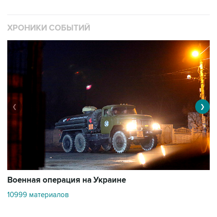
ХРОНИКИ СОБЫТИЙ
❮
❯
Военная операция на Украине
О
10999 материалов
3