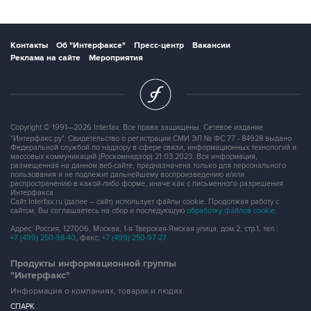
Контакты
Об "Интерфаксе"
Пресс-центр
Вакансии
Реклама на сайте
Мероприятия
Copyright © 1991—2026 Interfax. Все права защищены. Сетевое издание
"Интерфакс.ру". Свидетельство о регистрации СМИ ЭЛ № ФС 77 - 84928 выдано
Федеральной службой по надзору в сфере связи, информационных технологий и
массовых коммуникаций (Роскомнадзор) 21.03.2023. Вся информация,
размещенная на данном веб-сайте, предназначена только для персонального
пользования и не подлежит дальнейшему воспроизведению и/или
распространению в какой-либо форме, иначе как с письменного разрешения
Интерфакса.
Сайт Interfax.ru (далее – сайт) использует файлы cookie. Продолжая работу с
сайтом, Вы соглашаетесь на сбор и последующую
обработку файлов cookie
.
Адрес: Россия, 127006, Москва, 1-я Тверская-Ямская улица, дом 2, стр.1, тел.:
+7 (499) 250-98-40
, факс:
+7 (499) 250-97-27
Продукты информационной группы
"Интерфакс"
Информация о компаниях, товарах и людях
СПАРК