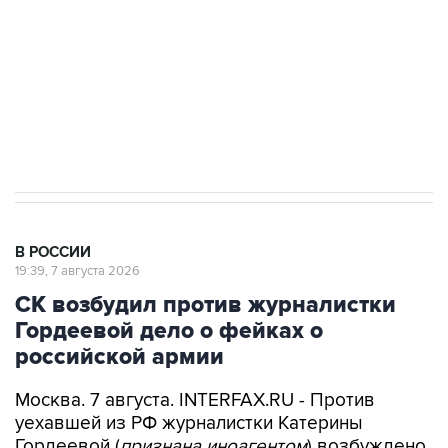
Беспилотные технологии и ИИ на службе у
электросетевых объектов и агрокомплексов
Социальная реклама, АНО «Национальные приоритеты».
ИНН 7725383515 Erid: F7NfYUJCUneVdwcydK6A
Аксенов сообщил о четвертом погибшем в
результате атаки ВСУ на Крым
В РОССИИ
19:39, 7 августа 2026
СК возбудил против журналистки
Гордеевой дело о фейках о
российской армии
Москва. 7 августа. INTERFAX.RU - Против
уехавшей из РФ журналистки Катерины
Гордеевой (
признана иноагентом
) возбуждено