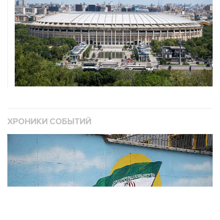
ХРОНИКИ СОБЫТИЙ
❮
❯