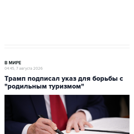
Социальная реклама, АНО «Национальные приоритеты».
ИНН 7725383515 Erid: F7NfYUJCUneVdTRF8PRs
Аксенов сообщил о четвертом погибшем в
результате атаки ВСУ на Крым
В МИРЕ
04:45, 7 августа 2026
Трамп подписал указ для борьбы с
"родильным туризмом"