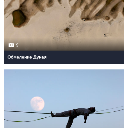
9
Обмеление Дуная