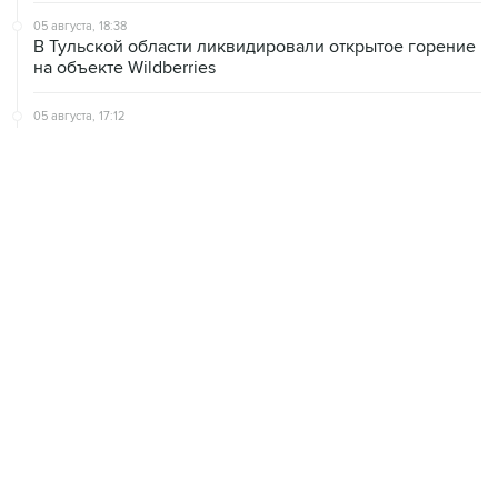
05 августа, 18:38
В Тульской области ликвидировали открытое горение
на объекте Wildberries
05 августа, 17:12
Пожар в ЦНИИмаш локализован, управление полетом
МКС находится под контролем
05 августа, 16:29
Пожар возник на территории ЦНИИмаш в
подмосковном Королеве
ХРОНИКИ СОБЫТИЙ