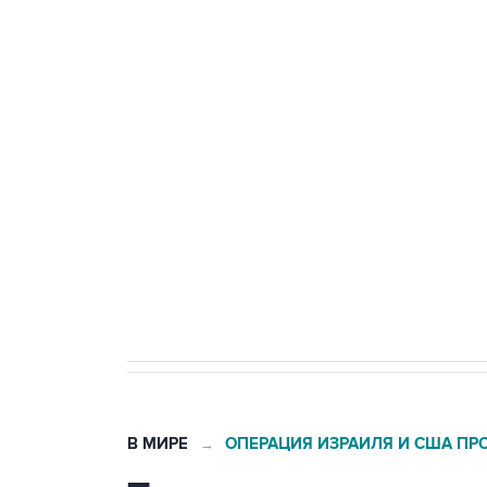
Путин сообщил о решении сосре
тыла Минобороны
Трамп заявил, что переговоры 
Как российские медицинские т
Социальная реклама, АНО «Национальные приоритеты».
И
Число погибших при атаке БПЛ
В МИРЕ
ОПЕРАЦИЯ ИЗРАИЛЯ И США ПР
→