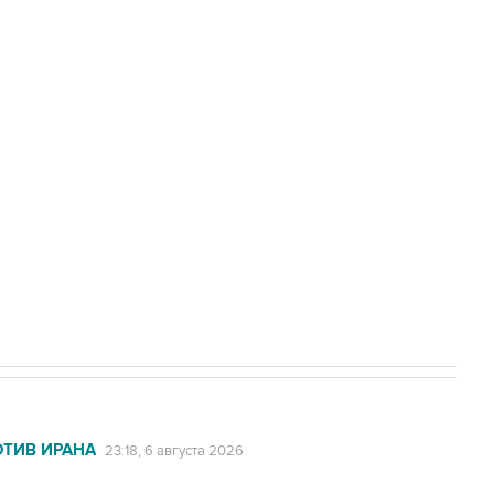
доточить в одних руках все службы
с Ираном начнутся в понедельник
ехнологии выходят на мировые рынки
НН 7725383515 Erid: F7NfYUJCUneVdTRF8PRs
А под Геленджиком выросло до шести
ОТИВ ИРАНА
23:18, 6 августа 2026