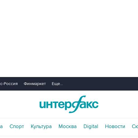
с-Россия
Финмаркет
Еще...
а
Спорт
Культура
Москва
Digital
Новости
С