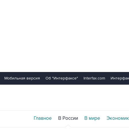
Мобильная версия
Об "Интерфаксе"
Interfax.com
Интерфак
Главное
В России
В мире
Экономик