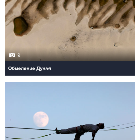
9
Обмеление Дуная